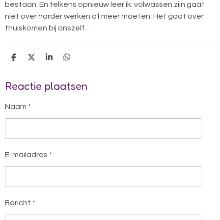
bestaan. En telkens opnieuw leer ik: volwassen zijn gaat
niet over harder werken of meer moeten. Het gaat over
thuiskomen bij onszelf.
D
D
S
D
E
E
H
E
L
E
A
L
Reactie plaatsen
E
L
R
E
N
E
N
Naam *
E-mailadres *
Bericht *