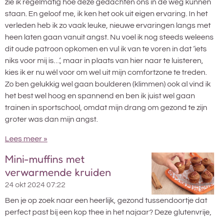
zie ik regelmatig hoe deze gedachten ons in de weg kunnen
staan. En geloof me, ik ken het ook uit eigen ervaring. In het
verleden heb ik zo vaak leuke, nieuwe ervaringen langs met
heen laten gaan vanuit angst. Nu voel ik nog steeds weleens
dit oude patroon opkomen en vul ik van te voren in dat ‘iets
niks voor mij is…’, maar in plaats van hier naar te luisteren,
kies ik er nu wél voor om wel uit mijn comfortzone te treden.
Zo ben gelukkig wel gaan boulderen (klimmen) ook al vind ik
het best wel hoog en spannend en ben ik juist wel gaan
trainen in sportschool, omdat mijn drang om gezond te zijn
groter was dan mijn angst.
Lees meer »
Mini-muffins met
verwarmende kruiden
24 okt 2024
07:22
Ben je op zoek naar een heerlijk, gezond tussendoortje dat
perfect past bij een kop thee in het najaar? Deze glutenvrije,