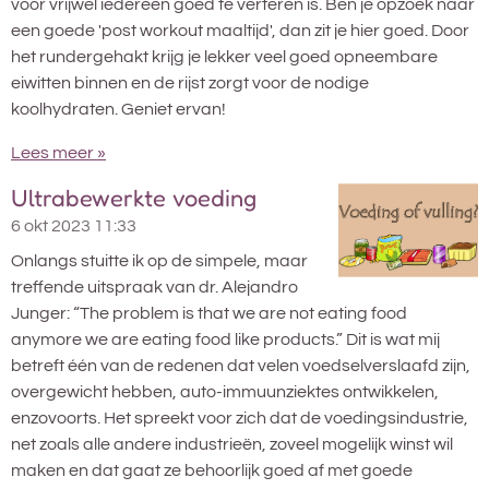
voor vrijwel iedereen goed te verteren is. Ben je opzoek naar
een goede 'post workout maaltijd', dan zit je hier goed. Door
het rundergehakt krijg je lekker veel goed opneembare
eiwitten binnen en de rijst zorgt voor de nodige
koolhydraten. Geniet ervan!
Lees meer »
Ultrabewerkte voeding
6 okt 2023
11:33
Onlangs stuitte ik op de simpele, maar
treffende uitspraak van dr. Alejandro
Junger: “The problem is that we are not eating food
anymore we are eating food like products.” Dit is wat mij
betreft één van de redenen dat velen voedselverslaafd zijn,
overgewicht hebben, auto-immuunziektes ontwikkelen,
enzovoorts. Het spreekt voor zich dat de voedingsindustrie,
net zoals alle andere industrieën, zoveel mogelijk winst wil
maken en dat gaat ze behoorlijk goed af met goede