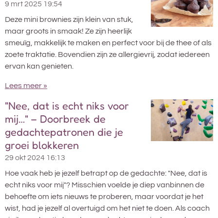
9 mrt 2025
19:54
Deze mini brownies zijn klein van stuk,
maar groots in smaak! Ze zijn heerlijk
smeuïg, makkelijk te maken en perfect voor bij de thee of als
zoete traktatie. Bovendien zijn ze allergievrij, zodat iedereen
ervan kan genieten.
Lees meer »
"Nee, dat is echt niks voor
mij…" – Doorbreek de
gedachtepatronen die je
groei blokkeren
29 okt 2024
16:13
Hoe vaak heb je jezelf betrapt op de gedachte: "Nee, dat is
echt niks voor mij"? Misschien voelde je diep vanbinnen de
behoefte om iets nieuws te proberen, maar voordat je het
wist, had je jezelf al overtuigd om het niet te doen. Als coach