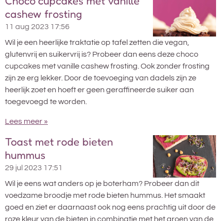
Choco cupcakes met vanille
cashew frosting
11 aug 2023
17:56
Wil je een heerlijke traktatie op tafel zetten die vegan,
glutenvrij en suikervrij is? Probeer dan eens deze choco
cupcakes met vanille cashew frosting. Ook zonder frosting
zijn ze erg lekker. Door de toevoeging van dadels zijn ze
heerlijk zoet en hoeft er geen geraffineerde suiker aan
toegevoegd te worden.
Lees meer »
Toast met rode bieten
hummus
29 jul 2023
17:51
Wil je eens wat anders op je boterham? Probeer dan dit
voedzame broodje met rode bieten hummus. Het smaakt
goed en ziet er daarnaast ook nog eens prachtig uit door de
roze kleur van de bieten in combinatie met het groen van de