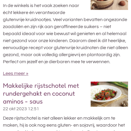
In de winkels is het vaak zoeken naar
écht lekkere én verantwoorde
glutenvrije kruidnootjes. Veel varianten bevatten ongezonde
zaadoliën en zijn rijk aan geraffineerde suikers – niet
bepaald ideaal voor wie bewust wil genieten en al helemaal
niet gezond voor onze kinderen. Daarom deel ik dit heerlijke,
eenvoudige recept voor glutenvrije kruidnoten die niet alleen
gezond, maar ook volledig allergievrij en plantaardig zijn.
Perfect om jezelf en je dierbaren mee te verwennen.
Lees meer »
Makkelijke rijstschotel met
rundergehakt en coconut
aminos - saus
22 okt 2023
12:51
Deze rijstschotel is niet alleen lekker en makkelijk om te
maken, hij is ook nog eens gluten- en sojavrij, waardoor het