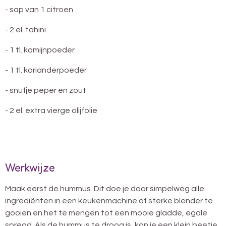
- sap van 1 citroen
- 2 el. tahini
- 1 tl. komijnpoeder
- 1 tl. korianderpoeder
- snufje peper en zout
- 2 el. extra vierge olijfolie
Werkwijze
Maak eerst de hummus. Dit doe je door simpelweg alle
ingrediënten in een keukenmachine of sterke blender te
gooien en het te mengen tot een mooie gladde, egale
spread. Als de hummus te droog is, kan je een klein beetje