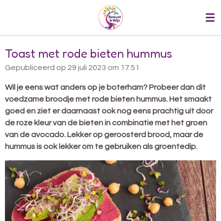
Ga
direct
naar
de
Toast met rode bieten hummus
hoofdinhoud
Gepubliceerd op 29 juli 2023 om 17:51
Wil je eens wat anders op je boterham? Probeer dan dit
voedzame broodje met rode bieten hummus. Het smaakt
goed en ziet er daarnaast ook nog eens prachtig uit door
de roze kleur van de bieten in combinatie met het groen
van de avocado. Lekker op geroosterd brood, maar de
hummus is ook lekker om te gebruiken als groentedip.