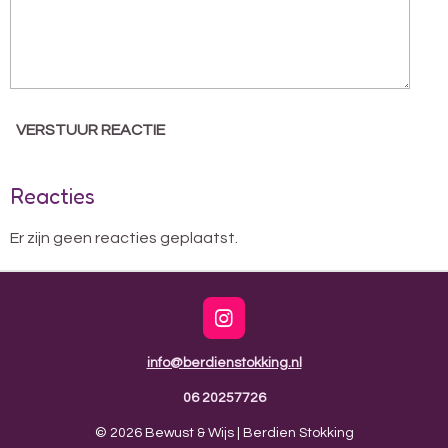
VERSTUUR REACTIE
Reacties
Er zijn geen reacties geplaatst.
I
N
S
info@berdienstokking.nl
T
06 20257726
A
G
© 2026 Bewust & Wijs | Berdien Stokking
R