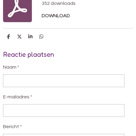
352 downloads
DOWNLOAD
D
D
S
D
E
E
H
E
L
E
A
L
Reactie plaatsen
E
L
R
E
N
E
N
Naam *
E-mailadres *
Bericht *