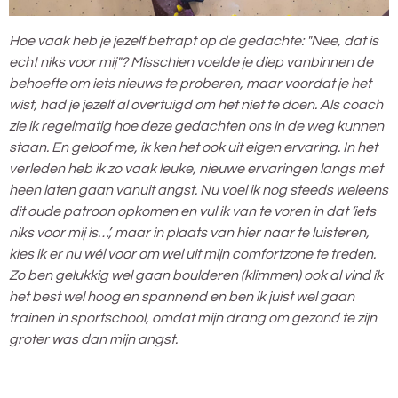
Hoe vaak heb je jezelf betrapt op de gedachte: "Nee, dat is
echt niks voor mij"? Misschien voelde je diep vanbinnen de
behoefte om iets nieuws te proberen, maar voordat je het
wist, had je jezelf al overtuigd om het niet te doen. Als coach
zie ik regelmatig hoe deze gedachten ons in de weg kunnen
staan. En geloof me, ik ken het ook uit eigen ervaring.
In het
verleden heb ik zo vaak leuke, nieuwe ervaringen langs met
heen laten gaan vanuit angst. Nu voel ik nog steeds weleens
dit oude patroon opkomen en vul ik van te voren in dat ‘iets
niks voor mij is…’, maar in plaats van hier naar te luisteren,
kies ik er nu wél voor om wel uit mijn comfortzone te treden.
Zo ben gelukkig wel gaan boulderen (klimmen) ook al vind ik
het best wel hoog en spannend en ben ik juist wel gaan
trainen in sportschool, omdat mijn drang om gezond te zijn
groter was dan mijn angst.