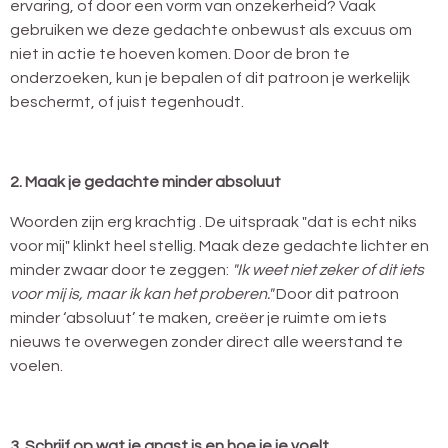
ervaring, of door een vorm van onzekerheid? Vaak
gebruiken we deze gedachte onbewust als excuus om
niet in actie te hoeven komen. Door de bron te
onderzoeken, kun je bepalen of dit patroon je werkelijk
beschermt, of juist tegenhoudt.
2. Maak je gedachte minder absoluut
Woorden zijn erg krachtig . De uitspraak "dat is echt niks
voor mij" klinkt heel stellig. Maak deze gedachte lichter en
minder zwaar door te zeggen:
"Ik weet niet zeker of dit iets
voor mij is, maar ik kan het proberen."
Door dit patroon
minder ‘absoluut’ te maken, creëer je ruimte om iets
nieuws te overwegen zonder direct alle weerstand te
voelen.
3. Schrijf op wat je angst is en hoe je je voelt