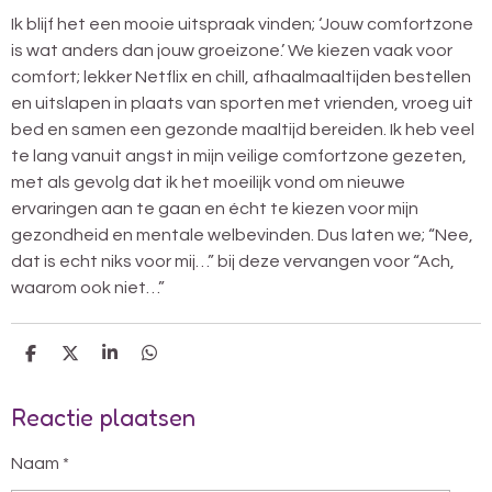
Ik blijf het een mooie uitspraak vinden; ‘Jouw comfortzone
is wat anders dan jouw groeizone.’ We kiezen vaak voor
comfort; lekker Netflix en chill, afhaalmaaltijden bestellen
en uitslapen in plaats van sporten met vrienden, vroeg uit
bed en samen een gezonde maaltijd bereiden. Ik heb veel
te lang vanuit angst in mijn veilige comfortzone gezeten,
met als gevolg dat ik het moeilijk vond om nieuwe
ervaringen aan te gaan en écht te kiezen voor mijn
gezondheid en mentale welbevinden. Dus laten we; “Nee,
dat is echt niks voor mij…” bij deze vervangen voor “Ach,
waarom ook niet…”
D
D
S
D
E
E
H
E
L
E
A
L
Reactie plaatsen
E
L
R
E
N
E
N
Naam *