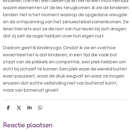
kinderen toe met een dekentje en vertel een mooi verhaal
waarin elementen uit de les terugkomen. Ik zie de kinderen
landen. Het is het moment waarop de opgedane vreugde
en de ontspanning van het zenuwstelsel samenkomen. Ze
leren hier iets wat ze de rest van hun leven bij zich dragen:
dat zij zelf de regie hebben over hun eigen rust.
Daarom geef ik kinderyoga. Omdat ik zie en voel hoe
essentieel het is dat kinderen, in een tijd die vaak bol
staat van de prikkels en competitie, een plek hebben om
echt bij zichzelf te komen. Een plek waar de wereld buiten
even pauzeert, waar de druk wegvalt en waar ze mogen
ervaren dat echte verbinding niet van buitenaf komt,
maar van binnenuit groeit.
D
D
S
D
E
E
H
E
L
E
A
L
Reactie plaatsen
E
L
R
E
N
E
N